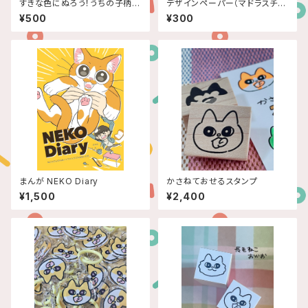
すきな色にぬろう！うちの子柄シ
デザインペーパー（マドラスチェ
ール
ック）５枚入
¥500
¥300
まんが NEKO Diary
かさねておせるスタンプ
¥1,500
¥2,400