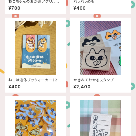
ねこちゃんのおかおアクリルチャ
バラバラめも
ーム
¥700
¥400
ねこは液体ブックマーカー（２個
かさねておせるスタンプ
セット）
¥400
¥2,400