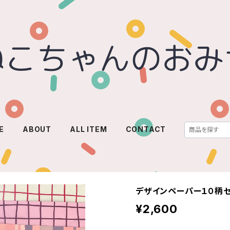
E
ABOUT
ALL ITEM
CONTACT
デザインペーパー１０柄セ
¥2,600