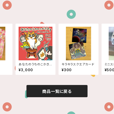
も
あなたのうちのこかきま
キラキラスクエアカード
ミニス
す！（おかお）
¥3,000
¥300
¥50
商品一覧に戻る