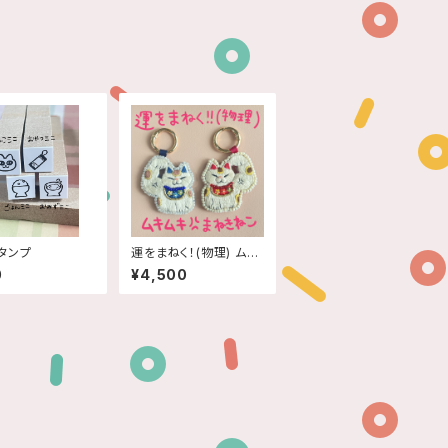
タンプ
運をまねく！(物理) ムキ
ムキまねきねこキーホル
0
¥4,500
ダー