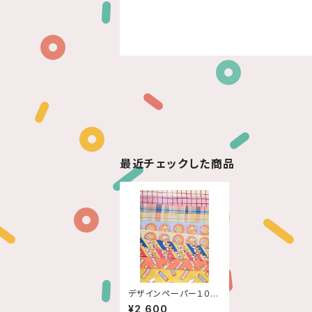
最近チェックした商品
デザインペーパー１０柄
セット（５枚入×１０柄）
¥2,600